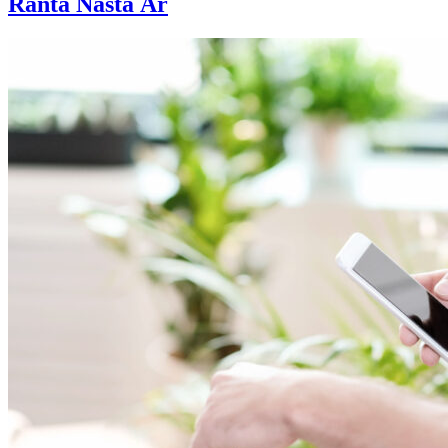
Ränta Nästa År