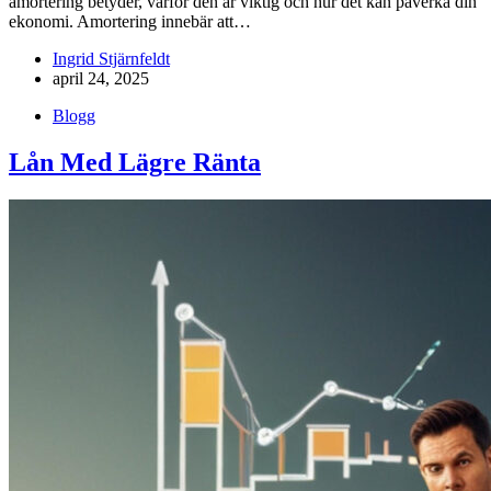
amortering betyder, varför den är viktig och hur det kan påverka din
ekonomi. Amortering innebär att…
Ingrid Stjärnfeldt
april 24, 2025
Blogg
Lån Med Lägre Ränta