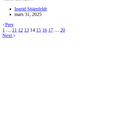
Ingrid Stjärnfeldt
mars 31, 2025
Prev
1
…
11
12
13
14
15
16
17
…
20
Next