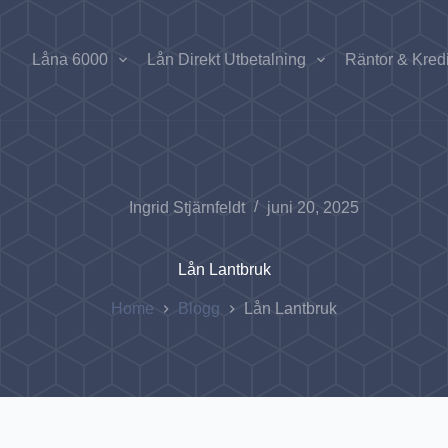
Låna 6000
Lån Direkt Utbetalning
Räntor & Kredi
Ingrid Stjärnfeldt
juni 20, 2025
Lån Lantbruk
Home
Blogg
Lån Lantbruk