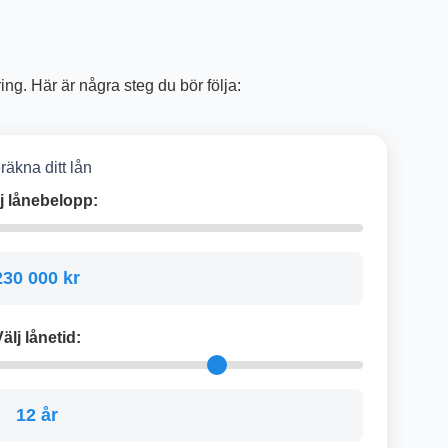
ng. Här är några steg du bör följa:
räkna ditt lån
j lånebelopp:
230 000 kr
älj lånetid:
12 år