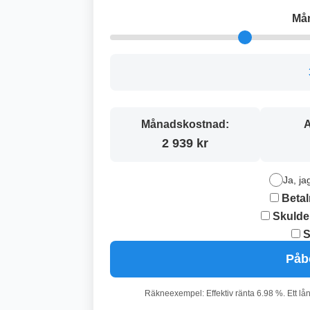
Må
Månadskostnad:
A
2 939 kr
Ja, ja
Betal
Skulde
S
Påb
Räkneexempel: Effektiv ränta 6.98 %. Ett lå