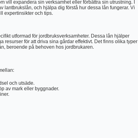
 vill expandera sin verksamhet eller förbättra sin utrustning. I
av lantbrukslån, och hjälpa dig förstå hur dessa lån fungerar. Vi
l expertinsikter och tips.
pecifikt utformad för jordbruksverksamheter. Dessa lån hjälper
esurser för att driva sina gårdar effektivt. Det finns olika typer
ga lån, beroende på behoven hos jordbrukaren.
mellan:
sel och utsäde.
öp av mark eller byggnader.
iner.