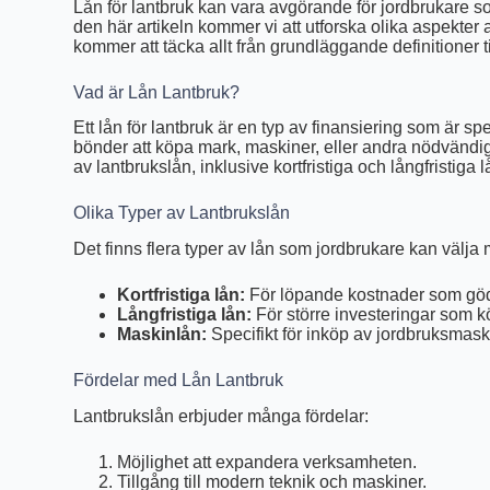
Lån för lantbruk kan vara avgörande för jordbrukare som
den här artikeln kommer vi att utforska olika aspekter 
kommer att täcka allt från grundläggande definitioner til
Vad är Lån Lantbruk?
Ett lån för lantbruk är en typ av finansiering som är s
bönder att köpa mark, maskiner, eller andra nödvändiga r
av lantbrukslån, inklusive kortfristiga och långfristi
Olika Typer av Lantbrukslån
Det finns flera typer av lån som jordbrukare kan välja 
Kortfristiga lån:
För löpande kostnader som göd
Långfristiga lån:
För större investeringar som k
Maskinlån:
Specifikt för inköp av jordbruksmask
Fördelar med Lån Lantbruk
Lantbrukslån erbjuder många fördelar:
Möjlighet att expandera verksamheten.
Tillgång till modern teknik och maskiner.