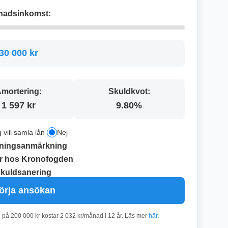
nadsinkomst:
30 000 kr
mortering:
Skuldkvot:
1 597 kr
9.80%
g vill samla lån
Nej
ningsanmärkning
r hos Kronofogden
kuldsanering
örja ansökan
n på 200 000 kr kostar 2 032 kr/månad i 12 år. Läs mer
här
.