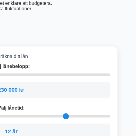
t enklare att budgetera.
 fluktuationer.
räkna ditt lån
j lånebelopp:
230 000 kr
älj lånetid:
12 år