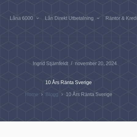
Låna 6000
Lån Direkt Utbetalning
Räntor & Kredi
Ingrid Stjärnfeldt
november 20, 2024
10 Års Ränta Sverige
Home
Blogg
10 Års Ränta Sverige