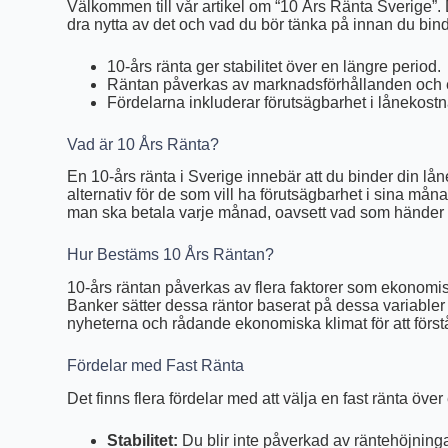
Välkommen till vår artikel om “10 Års Ränta Sverige”. 
dra nytta av det och vad du bör tänka på innan du binde
10-års ränta ger stabilitet över en längre period.
Räntan påverkas av marknadsförhållanden och 
Fördelarna inkluderar förutsägbarhet i lånekostn
Vad är 10 Års Ränta?
En 10-års ränta i Sverige innebär att du binder din låne
alternativ för de som vill ha förutsägbarhet i sina mån
man ska betala varje månad, oavsett vad som händer
Hur Bestäms 10 Års Räntan?
10-års räntan påverkas av flera faktorer som ekonomi
Banker sätter dessa räntor baserat på dessa variabler sa
nyheterna och rådande ekonomiska klimat för att förstå 
Fördelar med Fast Ränta
Det finns flera fördelar med att välja en fast ränta över
Stabilitet:
Du blir inte påverkad av räntehöjninga