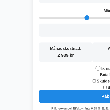
Må
Månadskostnad:
A
2 939 kr
Ja, ja
Betal
Skulde
S
Påb
Räkneexempel: Effektiv ränta 6.98 %. Ett lå