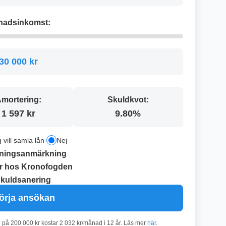
nadsinkomst:
30 000 kr
mortering:
Skuldkvot:
1 597 kr
9.80%
g vill samla lån
Nej
ningsanmärkning
r hos Kronofogden
kuldsanering
örja ansökan
n på 200 000 kr kostar 2 032 kr/månad i 12 år. Läs mer
här
.