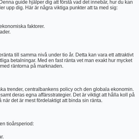
Denna guide hjälper dig att förstå vad det innebär, hur du kan
r upp dig. Här är några viktiga punkter att ta med sig:
ekonomiska faktorer.
ader.
ränta till samma nivå under tio år. Detta kan vara ett attraktivt
atliga betalningar. Med en fast ränta vet man exakt hur mycket
 med räntorna på marknaden.
ska trender, centralbankens policy och den globala ekonomin.
mt deras egna affärsstrategier. Det är viktigt att hålla koll på
när det är mest fördelaktigt att binda sin ränta.
 en tioårsperiod:
r.