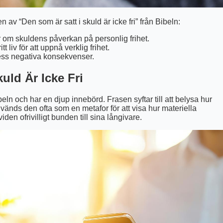
n av “Den som är satt i skuld är icke fri” från Bibeln:
r om skuldens påverkan på personlig frihet.
t liv för att uppnå verklig frihet.
ess negativa konsekvenser.
uld Är Icke Fri
beln och har en djup innebörd. Frasen syftar till att belysa hur
änds den ofta som en metafor för att visa hur materiella
den ofrivilligt bunden till sina långivare.