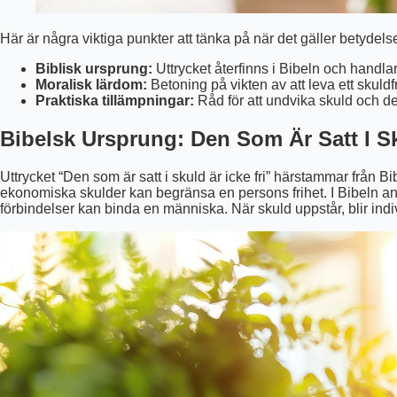
Här är några viktiga punkter att tänka på när det gäller betydelse
Biblisk ursprung:
Uttrycket återfinns i Bibeln och handla
Moralisk lärdom:
Betoning på vikten av att leva ett skuldfrit
Praktiska tillämpningar:
Råd för att undvika skuld och d
Bibelsk Ursprung: Den Som Är Satt I Sk
Uttrycket “Den som är satt i skuld är icke fri” härstammar från Bi
ekonomiska skulder kan begränsa en persons frihet. I Bibeln anv
förbindelser kan binda en människa. När skuld uppstår, blir indivi