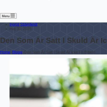
Menu
Ingrid Stjärnfeldt
maj 30, 2025
Den Som Är Satt I Skuld Är Ic
Home
Blogg
Den Som Är Satt I Skuld Är Icke Fri Bibeln