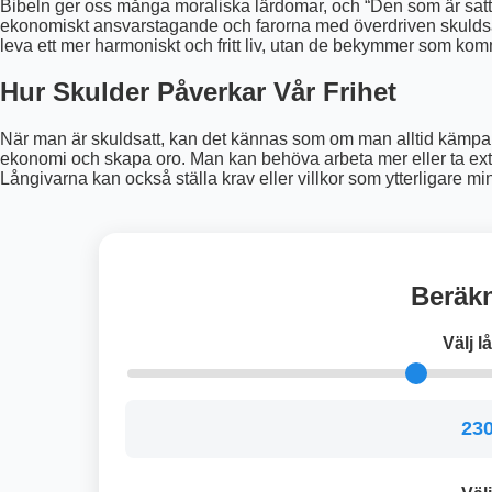
Bibeln ger oss många moraliska lärdomar, och “Den som är satt i 
ekonomiskt ansvarstagande och farorna med överdriven skuldsä
leva ett mer harmoniskt och fritt liv, utan de bekymmer som ko
Hur Skulder Påverkar Vår Frihet
När man är skuldsatt, kan det kännas som om man alltid kämp
ekonomi och skapa oro. Man kan behöva arbeta mer eller ta extra
Långivarna kan också ställa krav eller villkor som ytterligare min
Beräkn
Välj 
230