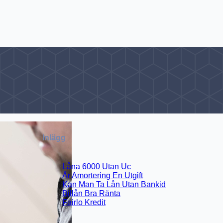
Inlägg
Låna 6000 Utan Uc
Är Amortering En Utgift
Kan Man Ta Lån Utan Bankid
Billån Bra Ränta
Fairlo Kredit