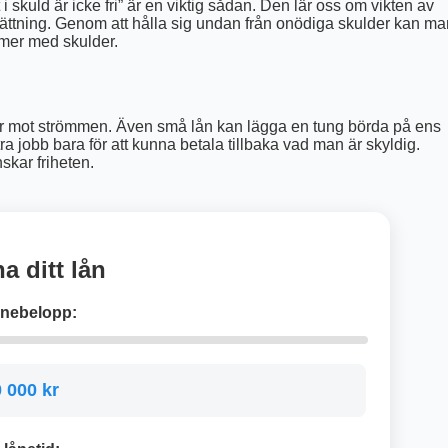
skuld är icke fri” är en viktig sådan. Den lär oss om vikten av
ttning. Genom att hålla sig undan från onödiga skulder kan ma
mmer med skulder.
ar mot strömmen. Även små lån kan lägga en tung börda på ens
 jobb bara för att kunna betala tillbaka vad man är skyldig.
skar friheten.
a ditt lån
lånebelopp:
 000 kr