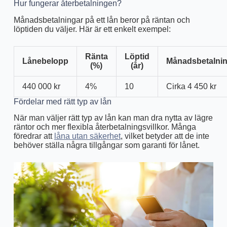
Hur fungerar återbetalningen?
Månadsbetalningar på ett lån beror på räntan och
löptiden du väljer. Här är ett enkelt exempel:
Ränta
Löptid
Lånebelopp
Månadsbetalni
(%)
(år)
440 000 kr
4%
10
Cirka 4 450 kr
Fördelar med rätt typ av lån
När man väljer rätt typ av lån kan man dra nytta av lägre
räntor och mer flexibla återbetalningsvillkor. Många
föredrar att
låna utan säkerhet
, vilket betyder att de inte
behöver ställa några tillgångar som garanti för lånet.