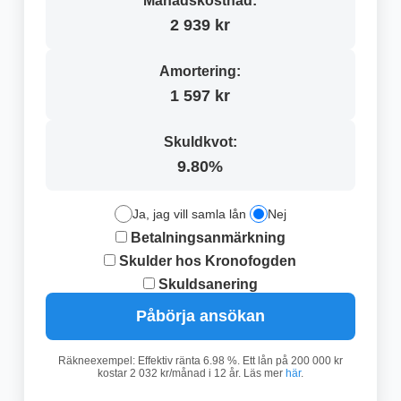
Månadskostnad:
2 939 kr
Amortering:
1 597 kr
Skuldkvot:
9.80%
Ja, jag vill samla lån
Nej
Betalningsanmärkning
Skulder hos Kronofogden
Skuldsanering
Påbörja ansökan
Räkneexempel: Effektiv ränta 6.98 %. Ett lån på 200 000 kr
kostar 2 032 kr/månad i 12 år. Läs mer
här
.