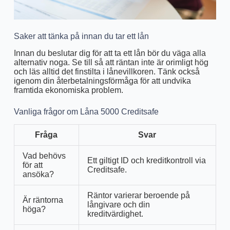
Saker att tänka på innan du tar ett lån
Innan du beslutar dig för att ta ett lån bör du väga alla
alternativ noga. Se till så att räntan inte är orimligt hög
och läs alltid det finstilta i lånevillkoren. Tänk också
igenom din återbetalningsförmåga för att undvika
framtida ekonomiska problem.
Vanliga frågor om Låna 5000 Creditsafe
Fråga
Svar
Vad behövs
Ett giltigt ID och kreditkontroll via
för att
Creditsafe.
ansöka?
Räntor varierar beroende på
Är räntorna
långivare och din
höga?
kreditvärdighet.