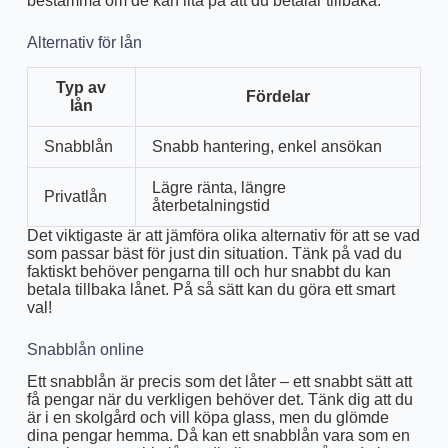
bestämma om de kan lita på att du betalar tillbaka.
Alternativ för lån
Typ av
Fördelar
lån
Snabblån
Snabb hantering, enkel ansökan
Lägre ränta, längre
Privatlån
återbetalningstid
Det viktigaste är att jämföra olika alternativ för att se vad
som passar bäst för just din situation. Tänk på vad du
faktiskt behöver pengarna till och hur snabbt du kan
betala tillbaka lånet. På så sätt kan du göra ett smart
val!
Snabblån online
Ett snabblån är precis som det låter – ett snabbt sätt att
få pengar när du verkligen behöver det. Tänk dig att du
är i en skolgård och vill köpa glass, men du glömde
dina pengar hemma. Då kan ett snabblån vara som en