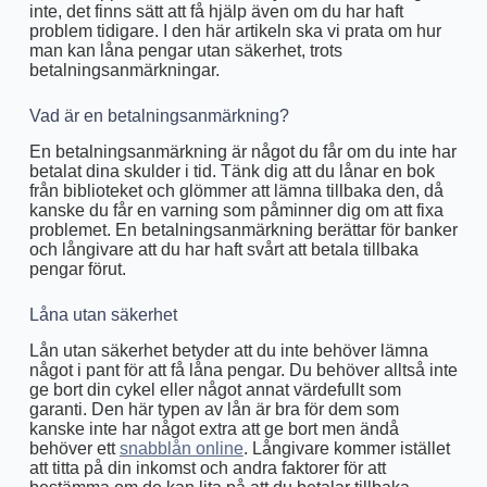
inte, det finns sätt att få hjälp även om du har haft
problem tidigare. I den här artikeln ska vi prata om hur
man kan låna pengar utan säkerhet, trots
betalningsanmärkningar.
Vad är en betalningsanmärkning?
En betalningsanmärkning är något du får om du inte har
betalat dina skulder i tid. Tänk dig att du lånar en bok
från biblioteket och glömmer att lämna tillbaka den, då
kanske du får en varning som påminner dig om att fixa
problemet. En betalningsanmärkning berättar för banker
och långivare att du har haft svårt att betala tillbaka
pengar förut.
Låna utan säkerhet
Lån utan säkerhet betyder att du inte behöver lämna
något i pant för att få låna pengar. Du behöver alltså inte
ge bort din cykel eller något annat värdefullt som
garanti. Den här typen av lån är bra för dem som
kanske inte har något extra att ge bort men ändå
behöver ett
snabblån online
. Långivare kommer istället
att titta på din inkomst och andra faktorer för att