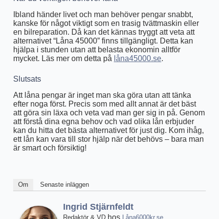
Ibland händer livet och man behöver pengar snabbt,
kanske för något viktigt som en trasig tvättmaskin eller
en bilreparation. Då kan det kännas tryggt att veta att
alternativet “Låna 45000” finns tillgängligt. Detta kan
hjälpa i stunden utan att belasta ekonomin alltför
mycket. Läs mer om detta på
låna45000.se
.
Slutsats
Att låna pengar är inget man ska göra utan att tänka
efter noga först. Precis som med allt annat är det bäst
att göra sin läxa och veta vad man ger sig in på. Genom
att förstå dina egna behov och vad olika lån erbjuder
kan du hitta det bästa alternativet för just dig. Kom ihåg,
ett lån kan vara till stor hjälp när det behövs – bara man
är smart och försiktig!
Om
Senaste inläggen
Ingrid Stjärnfeldt
hos
Redaktör & VD
Låna6000kr.se