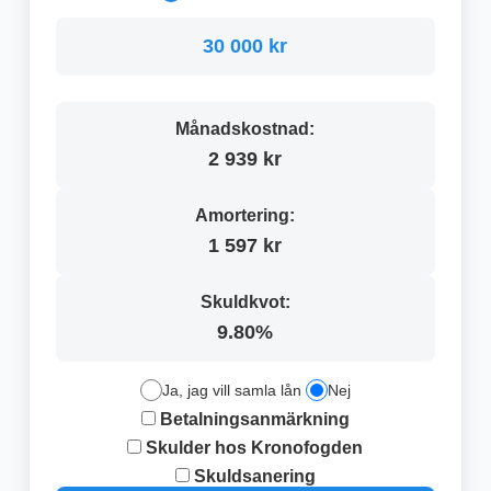
30 000 kr
Månadskostnad:
2 939 kr
Amortering:
1 597 kr
Skuldkvot:
9.80%
Ja, jag vill samla lån
Nej
Betalningsanmärkning
Skulder hos Kronofogden
Skuldsanering