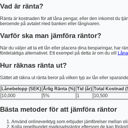
Vad är ränta?
Ränta är kostnaden för att låna pengar, eller den inkomst du tjän
beroende på avtalet med banken eller långivaren.
Varför ska man jämföra räntor?
När du väljer att ta ett lån eller placera dina besparingar, har rä
fördelaktiga alternativet. Ett exempel på detta är om du vill
Låna
Hur räknas ränta ut?
Sättet att räkna ut ränta beror på vilken typ av lån eller sparan
Lånebelopp (SEK)
Årlig Ränta (%)
Tid (år)
Total Kostnad 
10,000
5%
1
10,500
Bästa metoder för att jämföra räntor
Använd onlineverktyg som erbjuder jämförelser mellan oli
Kolla regelbundet marknadsräntor eftersom de kan förändr