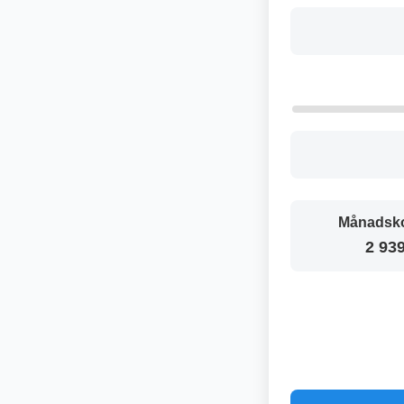
Månadsko
2 939