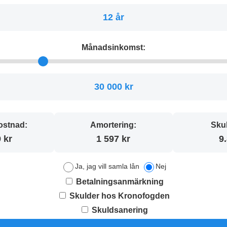
12 år
Månadsinkomst:
30 000 kr
stnad:
Amortering:
Sku
 kr
1 597 kr
9
Ja, jag vill samla lån
Nej
Betalningsanmärkning
Skulder hos Kronofogden
Skuldsanering