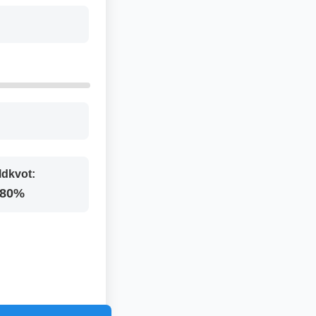
ldkvot:
.80%