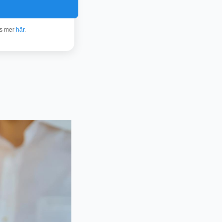
äs mer
här
.