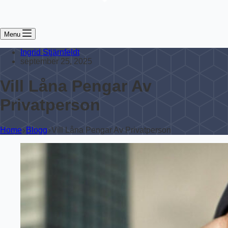
Menu
Ingrid Stjärnfeldt
september 25, 2025
Vill Låna Pengar Av
Privatperson
Home
Blogg
Vill Låna Pengar Av Privatperson