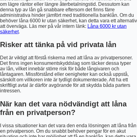
om lägre räntor eller längre återbetalningstid. Dessutom kan
denna typ av lån gå snabbare eftersom det finns färre
administrativa hinder jämfört med traditionella banklån. Om du
behöver låna 6000 kr utan säkerhet, kan detta vara ett alternativ
att överväga. Läs mer på vår intern länk:
Låna 6000 kr utan
säkerhet
.
Risker att tänka på vid privata lån
Det är viktigt att förstå riskerna med att låna av privatpersoner.
Det finns ingen konsumentskyddslag som täcker dessa typer
av lån, vilket innebär större risk för både långivaren och
låntagaren. Missförstånd eller oenigheter kan också uppstå,
särskilt om villkoren inte är tydligt dokumenterade. Att ha ett
skriftligt avtal är därför avgörande för att skydda båda parters
intressen.
När kan det vara nödvändigt att låna
från en privatperson?
I vissa situationer kan det vara den enda lösningen att låna från
en privatperson. Om du snabbt behöver pengar för en akut
situation och inte har möjlighet att få en banklån, kan detta vara